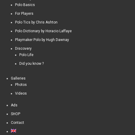
Polo Basics
For Players
Polo Tics by Chris Ashton
Polo Dictionary by Horacio Laffaye
Playmaker Polo by Hugh Dawnay
Discovery
Polo Life
Did you know ?
Galleries
Photos
Videos
Ads
SHOP
Contact