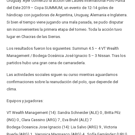
Uruguay. Ayer comenzó la acción del Ladies International Polo Punta
del Este 2019 – Copa SUMMUM, un evento de 12-14 goles de
hándicap con jugadoras de Argentina, Uruguay, Alemania e Inglaterra.
Si bien el tiempo viene jugando una mala pasada, se pudo disputar
sin inconvenientes la primera etapa del torneo. Toda la acción tuvo
lugar en Chacras de las Sierras.
Los resultados fueron los siguientes: Summun 4.5 – 4 VT Wealth
Management / Bodega Oceánica José Ignacio 5 – 3 Nissan. Tras los
partidos hubo una gran cena de camaradería.
Las actividades sociales siguen su curso mientras aguardamos
confirmaciones sobre la reanudación del polo, que depende del
clima.
Equipos y jugadoras:
VT Wealth Management (14): Sandra Schneider (ALE) 0 , Britta Pilz
(ING) 0 , Clara Cassino (ARG) 7 , Eva Bruhl (ALE) 7
Bodega Oceanica Jose Ignacio (14): Lia Salvo (ARG) 9 , Victoria
Rueda (ARG) 1 , Veronica Magnasco (ARG) 4 , Sofía Fernández (URU)