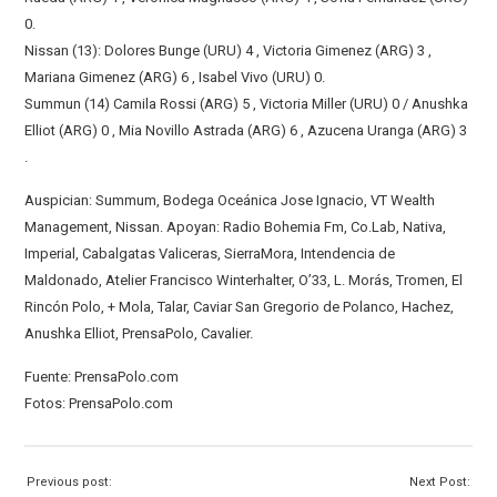
0.
Nissan (13): Dolores Bunge (URU) 4 , Victoria Gimenez (ARG) 3 ,
Mariana Gimenez (ARG) 6 , Isabel Vivo (URU) 0.
Summun (14) Camila Rossi (ARG) 5 , Victoria Miller (URU) 0 / Anushka
Elliot (ARG) 0 , Mia Novillo Astrada (ARG) 6 , Azucena Uranga (ARG) 3
.
Auspician: Summum, Bodega Oceánica Jose Ignacio, VT Wealth
Management, Nissan. Apoyan: Radio Bohemia Fm, Co.Lab, Nativa,
Imperial, Cabalgatas Valiceras, SierraMora, Intendencia de
Maldonado, Atelier Francisco Winterhalter, O’33, L. Morás, Tromen, El
Rincón Polo, + Mola, Talar, Caviar San Gregorio de Polanco, Hachez,
Anushka Elliot, PrensaPolo, Cavalier.
Fuente: PrensaPolo.com
Fotos: PrensaPolo.com
Previous post:
Next Post: