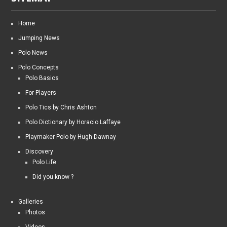
Home
Jumping News
Polo News
Polo Concepts
Polo Basics
For Players
Polo Tics by Chris Ashton
Polo Dictionary by Horacio Laffaye
Playmaker Polo by Hugh Dawnay
Discovery
Polo Life
Did you know ?
Galleries
Photos
Videos