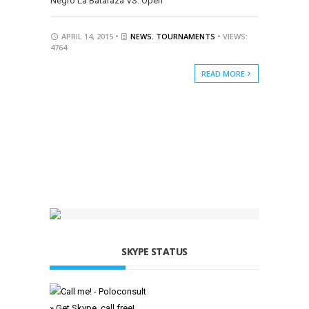
Negro La Bataraza VS. Open
APRIL 14, 2015 •
NEWS
,
TOURNAMENTS
• VIEWS:
4764
READ MORE
SKYPE STATUS
» Get Skype, call free!