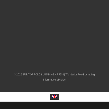
© 2026 SPIRIT OF POLO & JUMPING – PRESS | Worldwide Polo & Jumping
Information & Photos