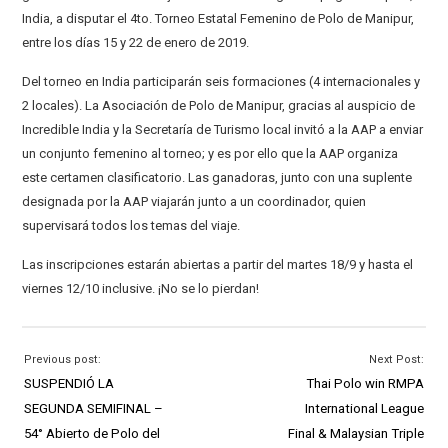
India, a disputar el 4to. Torneo Estatal Femenino de Polo de Manipur,
entre los días 15 y 22 de enero de 2019.
Del torneo en India participarán seis formaciones (4 internacionales y
2 locales). La Asociación de Polo de Manipur, gracias al auspicio de
Incredible India y la Secretaría de Turismo local invitó a la AAP a enviar
un conjunto femenino al torneo; y es por ello que la AAP organiza
este certamen clasificatorio. Las ganadoras, junto con una suplente
designada por la AAP viajarán junto a un coordinador, quien
supervisará todos los temas del viaje.
Las inscripciones estarán abiertas a partir del martes 18/9 y hasta el
viernes 12/10 inclusive. ¡No se lo pierdan!
Previous post:
Next Post:
SUSPENDIÓ LA
Thai Polo win RMPA
SEGUNDA SEMIFINAL –
International League
54° Abierto de Polo del
Final & Malaysian Triple