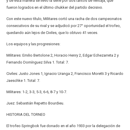
y de esta manera se llevó la serie por dos tantos de ventaja, que
fueron logrados en el último chukker del partido decisivo.
Con este nuevo título, Militares cortó una racha de dos campeonatos
consecutivos de su rival y se adjudicó por 27° oportunidad el trofeo,
quedando aún lejos de Civiles, que lo obtuvo 41 veces.
Los equipos y las progresiones:
Militares: Emilio Bertolone 2, Horacio Henry 2, Edgar Echezarreta 2 y
Fernando Domínguez Silva 1. Total: 7.
Civiles: Justo Jones 1, Ignacio Uranga 2, Francisco Moretti 3 y Ricardo
Jaeschke 1. Total: 7.
Militares: 1-2, 3-3, 5-3, 6-6, 8-7 y 10-7.
Juez: Sebastián Repetto Bourdieu.
HISTORIA DEL TORNEO
El trofeo Springbok fue donado en el año 1933 por la delegación de