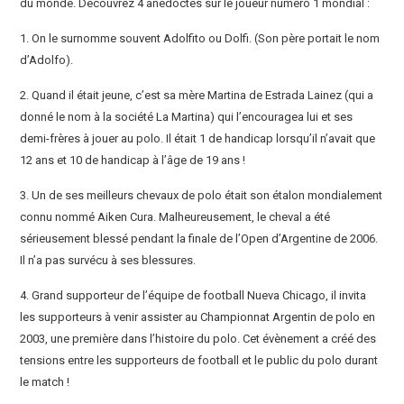
du monde. Découvrez 4 anedoctes sur le joueur numero 1 mondial :
1. On le surnomme souvent Adolfito ou Dolfi. (Son père portait le nom
d’Adolfo).
2. Quand il était jeune, c’est sa mère Martina de Estrada Lainez (qui a
donné le nom à la société La Martina) qui l’encouragea lui et ses
demi-frères à jouer au polo. Il était 1 de handicap lorsqu’il n’avait que
12 ans et 10 de handicap à l’âge de 19 ans !
3. Un de ses meilleurs chevaux de polo était son étalon mondialement
connu nommé Aiken Cura. Malheureusement, le cheval a été
sérieusement blessé pendant la finale de l’Open d’Argentine de 2006.
Il n’a pas survécu à ses blessures.
4. Grand supporteur de l’équipe de football Nueva Chicago, il invita
les supporteurs à venir assister au Championnat Argentin de polo en
2003, une première dans l’histoire du polo. Cet évènement a créé des
tensions entre les supporteurs de football et le public du polo durant
le match !