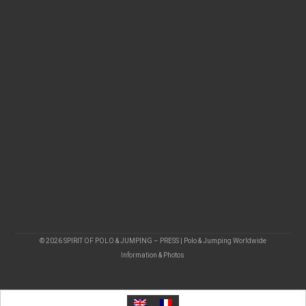
© 2026 SPIRIT OF POLO & JUMPING – PRESS | Polo & Jumping Worldwide
Information & Photos