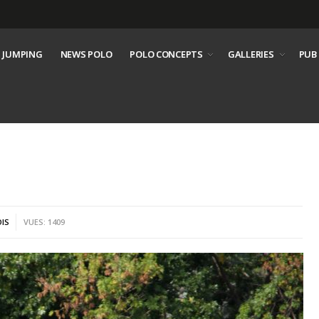
 JUMPING
NEWS POLO
POLO CONCEPTS
GALLERIES
PUB
IS
VUES: 1409