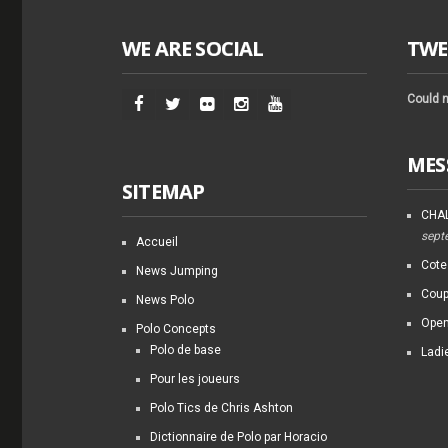
WE ARE SOCIAL
TWE
Could n
MES
SITEMAP
CHAL
sept
Accueil
Cote
News Jumping
Coup
News Polo
Open
Polo Concepts
Polo de base
Ladi
Pour les joueurs
Polo Tics de Chris Ashton
Dictionnaire de Polo par Horacio