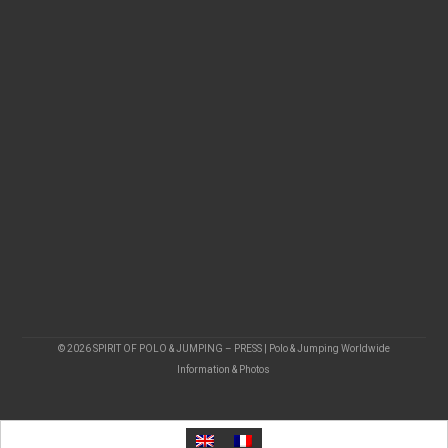
© 2026 SPIRIT OF POLO & JUMPING – PRESS | Polo & Jumping Worldwide
Information & Photos