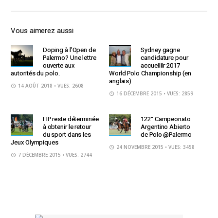
Vous aimerez aussi
Doping à l’Open de
Sydney gagne
Palermo? Une lettre
candidature pour
ouverte aux
accueillir 2017
autorités du polo.
World Polo Championship (en
anglais)
14 AOÛT 2018
• VUES: 2608
16 DÉCEMBRE 2015
• VUES: 2859
FIP reste déterminée
122° Campeonato
à obtenir le retour
Argentino Abierto
du sport dans les
de Polo @Palermo
Jeux Olympiques
24 NOVEMBRE 2015
• VUES: 3458
7 DÉCEMBRE 2015
• VUES: 2744