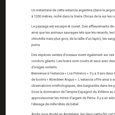
Un instantané de cette estancia argentine (dans le jargon
à 1200 mètres, niché dans la Sierra Chicas de la sur les c
Le paysage est escarpé et ouvert. Des affleurements de g
ainsi que les animaux sauvages tels que les renards, les
chinchilla mais plus gros, de la taille d’un lapin), les san
puma.
Des espèces variées d’oiseaux vivent également sur ces pl
condors géants. Les hivers sont courts et secs avec des
d’orages violents.
Bienvenue à l’estancia « Los Potreros ». Il y a 9 ans deu
de bovins « Aberdeen Angus ». L’estancia offre ainsi à 
observations ornithologiques, des baignades dans les pi
Sous la domination de l’empire Espagnol du XVIème au XI
approvisionner les mines d’argent du Pérou. Il y a un sièc
l’élevage de mille têtes de bétail.
Après avoir étudié en Angleterre, les deux petits-fils ont