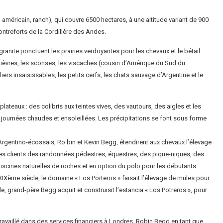
 américain, ranch), qui couvre 6500 hectares, à une altitude variant de 900
ontreforts de la Cordillère des Andes.
ranite ponctuent les prairies verdoyantes pour les chevaux et le bétail
 lièvres, les sconses, les viscaches (cousin d’Amérique du Sud du
gliers insaisissables, les petits cerfs, les chats sauvage d’Argentine et le
ateaux : des colibris aux teintes vives, des vautours, des aigles et les
 journées chaudes et ensoleillées. Les précipitations se font sous forme
x Argentino-écossais, Ro bin et Kevin Begg, étendirent aux chevaux l’élevage
ses clients des randonnées pédestres, équestres, des pique-niques, des
scines naturelles de roches et en option du polo pour les débutants.
Xème siècle, le domaine « Los Porteros » faisait l’élevage de mules pour
le, grand-père Begg acquit et construisit l’estancia « Los Potreros », pour
 travaillé dans des services financiers à Londres, Robin Begg en tant que