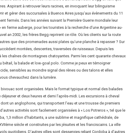
s. Aspirant à retrouver leurs racines, en invoquant leur bilinguisme
uvrir et gérer des succursales à Buenos Aires jusqu’aux évènements du 11
ent fermés. Dans les années suivant la Première Guerre mondiale leur
» en ferme auberge, pour les touristes à la recherche d’une Argentine au-
el an 2002, les frères Begg reprirent ce rôle. Où les clients sur la route
autres que des promenades aussi plates qu’une planche à repasser ? Sur
 succèdent montées, descentes, traversées de ruisseaux. Depuis les
là les chaînes de montagnes chatoyantes. Parmi les cent quarante chevaux
l du bétail, la balade et low-goal polo. Comme je peux en témoigner
ide, sensibles au moindre signal des rênes ou des talons et elles
 vous chevauchez dans la lumière.
bivouac sont organisées. Mais le format typique et normal des balades
le déjeuner et deux heures et demi l’après-midi. Les excursions à cheval
 dont un anglophone, qui transportent l’eau et une trousse de premiers
 d’autres activités sont facilement organisées à « Los Potreros », tel que le
oba, 1,3 million d’habitants, a une sublime et magnifique cathédrale, de
Ième siècle et construites par les jésuites et les franciscains. La ville
ols quotidiens. D’autres villes sont desservies reliant Cordoba à d’autres