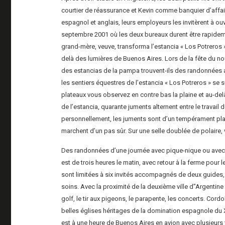
courtier de réassurance et Kevin comme banquier d’affaire
espagnol et anglais, leurs employeurs les invitèrent à o
septembre 2001 où les deux bureaux durent être rapidem
grand-mère, veuve, transforma l’estancia « Los Potreros 
delà des lumières de Buenos Aires. Lors de la fête du nouv
des estancias de la pampa trouvent-ils des randonnées 
les sentiers équestres de l’estancia « Los Potreros » se
plateaux vous observez en contre bas la plaine et au-de
de l’estancia, quarante juments alternent entre le travai
personnellement, les juments sont d’un tempérament plac
marchent d’un pas sûr. Sur une selle doublée de polaire,
Des randonnées d’une journée avec pique-nique ou avec 
est de trois heures le matin, avec retour à la ferme pour 
sont limitées à six invités accompagnés de deux guides,
soins. Avec la proximité de la deuxième ville d’’Argentine
golf, le tir aux pigeons, le parapente, les concerts. Cord
belles églises héritages de la domination espagnole du XVI
est à une heure de Buenos Aires en avion avec plusieurs v