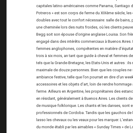
capitales latino-américaines comme Panama, Santiago du 
Potreros » est son corps de ferme du XIXème siècle, le
doubles avec tout le confort nécessaire: salle de bains,
une cheminée lors des nuits froides, où les clients peuven
Begg soit son épouse d’origine anglaise Louisa. Son frère R
engagé dans des intérêts commerciaux à Buenos Aires. Pou
femmes anglophones, compétentes en matière d’équitation 
trois à six mois, an tant que guide à cheval et femmes 
tels que la Grande-Bretagne, les Etats-Unis et autres : i
maximale de douze personnes. Bien que les couples ne se
ambiance festive, telle que l’on pourrait en dire d’un w
accessoires et les objets d’art, loin de rendre hommage à l
ferme. Ailleurs en Argentine, les propriétaires des esta
en résidant, généralement à Buenos Aires. Les clients de «
de musique folklorique. Les chants et les danses, sont ex
professionnels de Cordoba. Tandis que les gauchos de l’
lasso les chevaux ou les veaux pour les marquer. L’estanc
du monde établi par les aimables « Sunday Times » de Lo