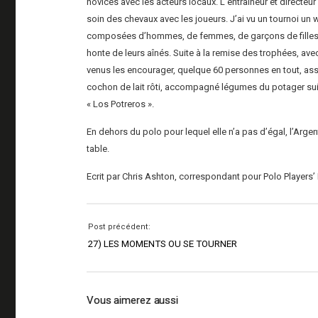
novices avec les acteurs locaux. L’entraîneur et directeur 
soin des chevaux avec les joueurs. J’ai vu un tournoi u
composées d’hommes, de femmes, de garçons de filles, all
honte de leurs aînés. Suite à la remise des trophées, avec
venus les encourager, quelque 60 personnes en tout, assi
cochon de lait rôti, accompagné légumes du potager suivit
« Los Potreros ».
En dehors du polo pour lequel elle n’a pas d’égal, l’Argent
table.
Ecrit par Chris Ashton, correspondant pour Polo Players’ 
Post précédent:
27) LES MOMENTS OU SE TOURNER
Vous aimerez aussi