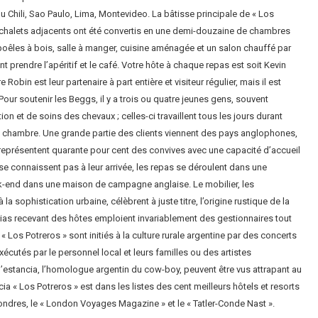
Chili, Sao Paulo, Lima, Montevideo. La bâtisse principale de « Los
s chalets adjacents ont été convertis en une demi-douzaine de chambres
 poêles à bois, salle à manger, cuisine aménagée et un salon chauffé par
t prendre l’apéritif et le café. Votre hôte à chaque repas est soit Kevin
obin est leur partenaire à part entière et visiteur régulier, mais il est
r soutenir les Beggs, il y a trois ou quatre jeunes gens, souvent
et de soins des chevaux ; celles-ci travaillent tous les jours durant
de chambre. Une grande partie des clients viennent des pays anglophones,
ls représentent quarante pour cent des convives avec une capacité d’accueil
 connaissent pas à leur arrivée, les repas se déroulent dans une
eek-end dans une maison de campagne anglaise. Le mobilier, les
a sophistication urbaine, célèbrent à juste titre, l’origine rustique de la
ncias recevant des hôtes emploient invariablement des gestionnaires tout
 Los Potreros » sont initiés à la culture rurale argentine par des concerts
écutés par le personnel local et leurs familles ou des artistes
estancia, l’homologue argentin du cow-boy, peuvent être vus attrapant au
ia « Los Potreros » est dans les listes des cent meilleurs hôtels et resorts
ndres, le « London Voyages Magazine » et le « Tatler-Conde Nast ».