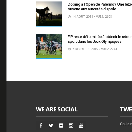
Doping à l’Open de Palermo? Une lettr
ouverte aux autorités du polo.
14 AOÛT 2018
• VUES: 2608
FIP reste déterminée à obtenir le retou
sport dans les Jeux Olympiques
7 DÉCEMBRE 2015
• VUES: 2744
WE ARE SOCIAL
TWE
Could n