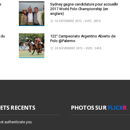
e
Sydney gagne candidature pour accueillir
2017 World Polo Championship (en
anglais)
16 DÉCEMBRE 2015
• VUES: 2859
r du
122° Campeonato Argentino Abierto de
Polo @Palermo
24 NOVEMBRE 2015
• VUES: 3458
ETS RECENTS
PHOTOS SUR
FLICK
R
ot authenticate you.