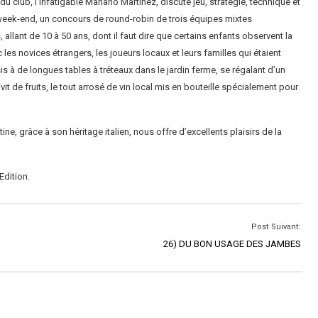
du club, l’infatigable Mariano Martinez, discute jeu, stratégie, technique et
n week-end, un concours de round-robin de trois équipes mixtes
ant de 10 à 50 ans, dont il faut dire que certains enfants observent la
 les novices étrangers, les joueurs locaux et leurs familles qui étaient
s à de longues tables à tréteaux dans le jardin ferme, se régalant d’un
 de fruits, le tout arrosé de vin local mis en bouteille spécialement pour
ine, grâce à son héritage italien, nous offre d’excellents plaisirs de la
Edition.
Post Suivant:
26) DU BON USAGE DES JAMBES