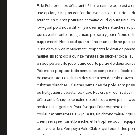
Et le Polo pour les débutants ? Le terrain de polo est à d
une option, à ne pas confondre avec ceux qui, surtout, 
attirant les clients pour une semaine ou dix jours uniqu
low-goal polo nous dit: « Il y a des mythes attachés au po
qui savent monter n’ont jamais pensé à y jouer. Nous offr
supplément. Nous expliquons l’importance de ne pas se ble
leurs chevaux en mouvement, respecter le droit de passag
maillet. Ils font dix à quinze minutes de stick-and-ball a
en équipe puis ils jouent une courte partie de deux pério
Potreros » propose trois semaines complètes d’école de 
de Novembre. Les clients des semaines de Polo doivent a
culottes blanches. D’autres semaines de polo sont poss
ou huit joueurs débutants. « Los Potreros » fournit des 
débutants. Chaque semaine de polo s’achève par un wee
novices et argentins. Pour évoquer l’atmosphère d’un au
couleur et numérotés aux joueurs, un chronométreur qui si
chemise rayée noir et blanche, et le trophée pour l’équi
pour visiter le « Pompeya Polo Club », qui fournit des p