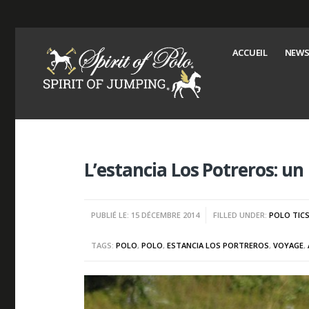
ACCUEIL
NEWS
L’estancia Los Potreros: u
PUBLIÉ LE: 15 DÉCEMBRE 2014
FILLED UNDER:
POLO TIC
TAGS:
POLO
,
POLO
,
ESTANCIA LOS PORTREROS
,
VOYAGE
,