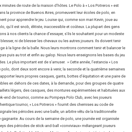
ix minutes de route de la maison d’hôtes. Le Polo à « Los Potreros » est
dans la province de Buenos Aires, promeuvent leur écoles de polo, en
ement pour apprendre le jeu. Louise qui, comme son mari Kevin, joue au
lo, qu’il est snob, élitiste, inaccessible et coûteux. La plupart des gens
ons à nos clients la chance d’essayer, s’ils le souhaitent pour un modeste
sser, ni de blesser les chevaux ou les autres joueurs. Ils doivent tenir
e à la ligne de la balle. Nous leurs montrons comment tenir et balancer le
u pas puis au trot et enfin au galop. Nous leurs enseignons les bases du jeu
des. Le plus important est de s’amuser. » Cette année, l’estancia « Los
polo, dont deux sont encore à venir, la seconde et la quatrième semaines
pporter leurs propres casques, gants, bottes d’équitation et une paire de
ibles en dehors de ces dates, à la demande, pour des groupes de quatre
maillets légers, des casques, des montures expérimentées et habituées aux
k-end de tournoi, comme au Pompeya Polo Club, avec les joueurs
thentique tournoi, « Los Potreros » fournit des chemises au code de
gnale les périodes avec une balle, un arbitre vêtu de la traditionnelle
pe gagnante. Au cours de la semaine de polo, une journée est organisée
oneys des périodes de stick-and-ball «conviviaux» mélangeant joueurs