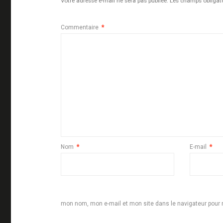
Votre adresse e-mail ne sera pas publiée.
Les champs obligat
Commentaire
*
Nom
*
E-mail
*
mon nom, mon e-mail et mon site dans le navigateur pou