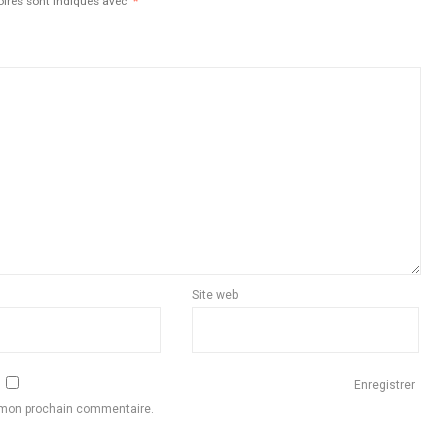
oires sont indiqués avec
*
Site web
Enregistrer
r mon prochain commentaire.