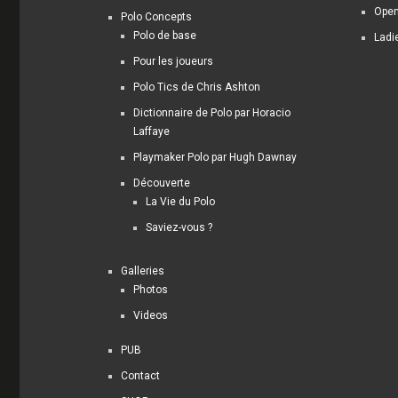
Open
Polo Concepts
Polo de base
Ladi
Pour les joueurs
Polo Tics de Chris Ashton
Dictionnaire de Polo par Horacio
Laffaye
Playmaker Polo par Hugh Dawnay
Découverte
La Vie du Polo
Saviez-vous ?
Galleries
Photos
Videos
PUB
Contact