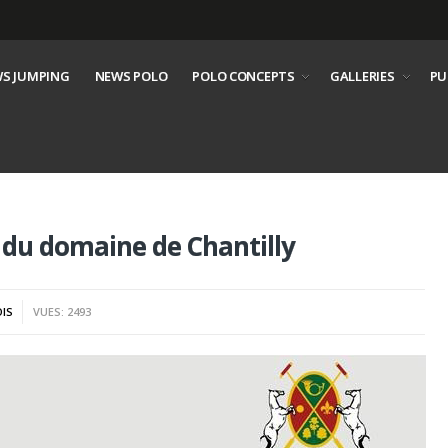
S JUMPING
NEWS POLO
POLO CONCEPTS
GALLERIES
PU
 du domaine de Chantilly
IS
VUES: 2493