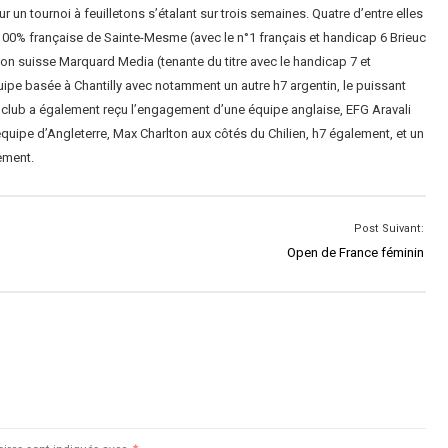
 un tournoi à feuilletons s’étalant sur trois semaines. Quatre d’entre elles
00% française de Sainte-Mesme (avec le n°1 français et handicap 6 Brieuc
ion suisse Marquard Media (tenante du titre avec le handicap 7 et
quipe basée à Chantilly avec notamment un autre h7 argentin, le puissant
 club a également reçu l’engagement d’une équipe anglaise, EFG Aravali
équipe d’Angleterre, Max Charlton aux côtés du Chilien, h7 également, et un
rement.
Post Suivant:
Open de France féminin