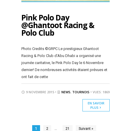
Pink Polo Day
@Ghantoot Racing &
Polo Club
Photo Credits ©GRPC Le prestigieux Ghantoot
Racing & Polo Club d’Abu Dhabi a organisé une
journée caritative, le Pink Polo Day le 6 Novembre
dernier! De nombreuses activités étaient prévues et
ont fait de cette
9 NOVEMBRE 2015 •
NEWS
,
TOURNOIS
• VUES: 1869
EN SAVOIR
PLUS
…
1
2
21
Suivant »