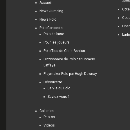
sept
Accueil
Cote
News Jumping
Coup
News Polo
Open
Polo Concepts
Polo de base
Ladi
Pour les joueurs
Polo Tics de Chris Ashton
Dictionnaire de Polo par Horacio
Laffaye
Playmaker Polo par Hugh Dawnay
Découverte
La Vie du Polo
Saviez-vous ?
Galleries
Photos
Videos