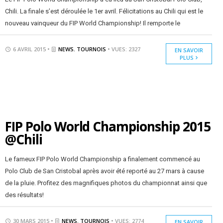
Chili. La finale s’est déroulée le 1er avril. Félicitations au Chili qui est le
nouveau vainqueur du FIP World Championship! Il remporte le
6 AVRIL 2015 •
NEWS
,
TOURNOIS
• VUES: 2327
EN SAVOIR
PLUS
FIP Polo World Championship 2015
@Chili
Le fameux FIP Polo World Championship a finalement commencé au
Polo Club de San Cristobal après avoir été reporté au 27 mars à cause
de la pluie. Profitez des magnifiques photos du championnat ainsi que
des résultats!
30 MARS 2015 •
NEWS
,
TOURNOIS
• VUES: 2774
EN SAVOIR