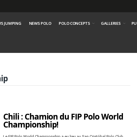
S JUMPING
NEWS POLO
POLO CONCEPTS
GALLERIES
PU
ip
Chili : Chamion du FIP Polo World
Championship!
Le FIP Polo World Championship a eu lieu au San Cristóbal Polo Club,