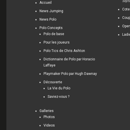
sept
Accueil
Cote
News Jumping
Coup
News Polo
Open
Polo Concepts
Polo de base
Ladi
Pour les joueurs
Polo Tics de Chris Ashton
Dictionnaire de Polo par Horacio
Laffaye
Playmaker Polo par Hugh Dawnay
Découverte
La Vie du Polo
Saviez-vous ?
Galleries
Photos
Videos