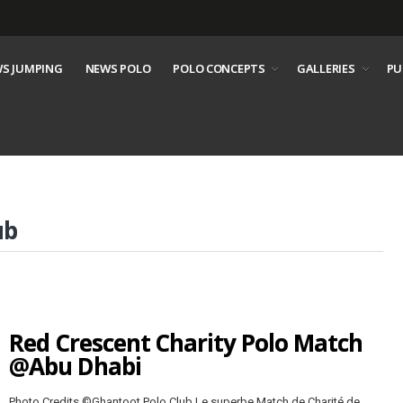
S JUMPING
NEWS POLO
POLO CONCEPTS
GALLERIES
PU
ub
Red Crescent Charity Polo Match
@Abu Dhabi
Photo Credits ©Ghantoot Polo Club Le superbe Match de Charité de