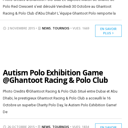
Polo Red Crescent s’est déroulé Vendredi 30 Octobre au Ghantoot
Racing & Polo Club d’Abu Dhabi! L’équipe Ghantoot Polo remporte la
2 NOVEMBRE 2015 •
NEWS
,
TOURNOIS
• VUES: 1669
EN SAVOIR
PLUS
Autism Polo Exhibition Game
@Ghantoot Racing & Polo Club
Photo Credits ©Ghantoot Racing & Polo Club Situé entre Dubai et Abu
Dhabi, le prestigieux Ghantoot Racing & Polo Club a acceuilli le 16
Octobre un superbe Charity Polo Day, le Autism Polo Exhibition Game!
De
26 OCTOBRE 2015 •
NEWS
,
TOURNOIS
• VUES: 1834
EN SAVOIR