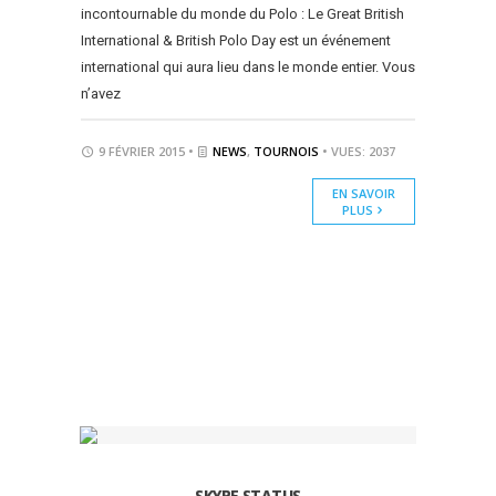
incontournable du monde du Polo : Le Great British
International & British Polo Day est un événement
international qui aura lieu dans le monde entier. Vous
n’avez
9 FÉVRIER 2015 •
NEWS
,
TOURNOIS
• VUES: 2037
EN SAVOIR
PLUS
SKYPE STATUS