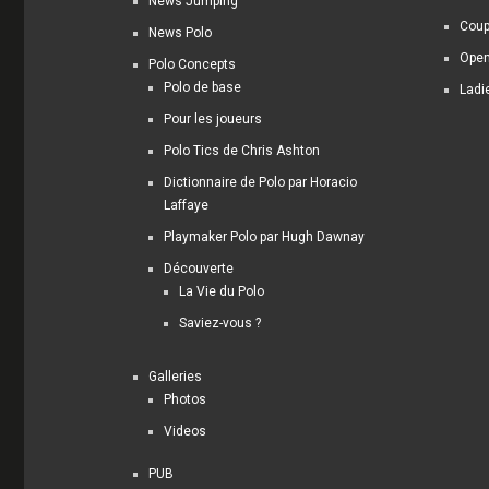
News Jumping
Coup
News Polo
Open
Polo Concepts
Polo de base
Ladi
Pour les joueurs
Polo Tics de Chris Ashton
Dictionnaire de Polo par Horacio
Laffaye
Playmaker Polo par Hugh Dawnay
Découverte
La Vie du Polo
Saviez-vous ?
Galleries
Photos
Videos
PUB