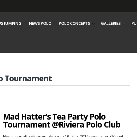
S JUMPING
NEWS POLO
POLO CONCEPTS
GALLERIES
PU
lo Tournament
Mad Hatter’s Tea Party Polo
Tournament @Riviera Polo Club
Nous vous attendons nombreux le 18 juillet 2015 pour le très élégant