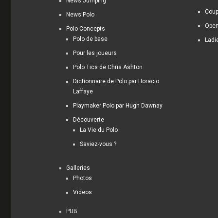
News Jumping
Coup
News Polo
Open
Polo Concepts
Polo de base
Ladi
Pour les joueurs
Polo Tics de Chris Ashton
Dictionnaire de Polo par Horacio
Laffaye
Playmaker Polo par Hugh Dawnay
Découverte
La Vie du Polo
Saviez-vous ?
Galleries
Photos
Videos
PUB