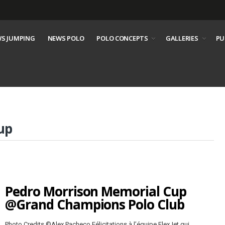
S JUMPING
NEWS POLO
POLO CONCEPTS
GALLERIES
PU
up
Pedro Morrison Memorial Cup
@Grand Champions Polo Club
Photo Credits ©Alex Pacheco Félicitations à l’équipe FlexJet qui