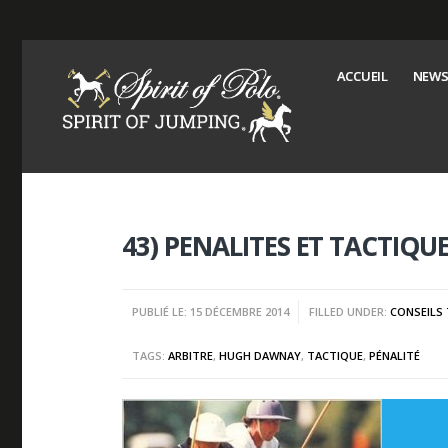
ACCUEIL
NEWS
43) PENALITES ET TACTIQU
PUBLIÉ LE: 15 DÉCEMBRE 2014
FILLED UNDER:
CONSEILS
TAGS:
ARBITRE
,
HUGH DAWNAY
,
TACTIQUE
,
PÉNALITÉ