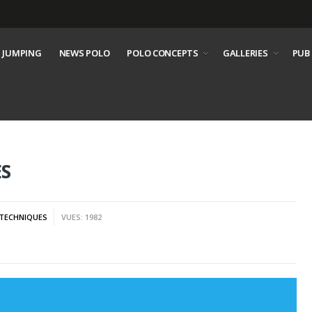
 JUMPING
NEWS POLO
POLO CONCEPTS
GALLERIES
PUB
ES
 TECHNIQUES
VUES: 1982