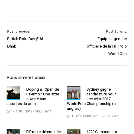
Post précédent:
Post Suivant:
British Polo Day @Abu
Equipe argentine
Dhabi
officielle de la FIP Polo
World Cup
Vous aimerez aussi
Doping à l’Open de
Sydney gagne
Palermo? Une lettre
candidature pour
ouverte aux
accueillir 2017
autorités du polo.
World Polo Championship (en
anglais)
14 AOÛT 2018
• VUES: 2611
16 DÉCEMBRE 2015
• VUES: 2861
FIP reste déterminée
122° Campeonato