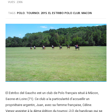
VUES: 2306
TAGS:
POLO
,
TOURNOI
,
2015
,
EL ESTRIBO POLO CLUB
,
MACON
El Estribo del Gaucho est un club de Polo français situé à Mâcon,
Saone-et-Loire (71). Ce club a la particularité d’accueillir un
propriétaire argentin, Juan, avec sa femme française, Céline.
Venez assister à la 4ème édition du tournoi -2/2 de handicap qui se