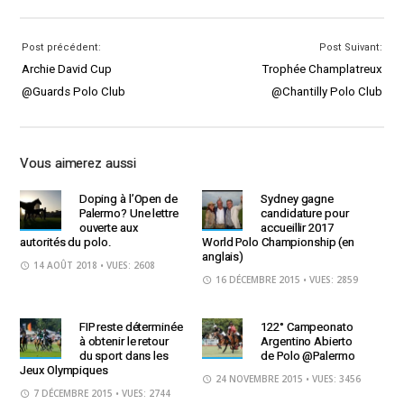
Post précédent:
Post Suivant:
Archie David Cup
Trophée Champlatreux
@Guards Polo Club
@Chantilly Polo Club
Vous aimerez aussi
Doping à l’Open de
Sydney gagne
Palermo? Une lettre
candidature pour
ouverte aux
accueillir 2017
autorités du polo.
World Polo Championship (en
anglais)
14 AOÛT 2018
• VUES: 2608
16 DÉCEMBRE 2015
• VUES: 2859
FIP reste déterminée
122° Campeonato
à obtenir le retour
Argentino Abierto
du sport dans les
de Polo @Palermo
Jeux Olympiques
24 NOVEMBRE 2015
• VUES: 3456
7 DÉCEMBRE 2015
• VUES: 2744