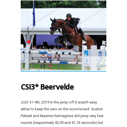
CSI3* Beervelde
JULY 31-4th, 2019 In the jump-off it wasn’t easy
either to keep the zero on the score board. Gudrun
Patteet and Maxime Harmegnies did jump very fast
rounds (respectively 43,59 and 41,76 seconds) but