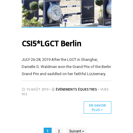
CSI5*LGCT Berlin
JULY 26-28, 2019 After the LGCT in Shanghai,
Danielle G. Waldman won the Grand Prix of the Berlin
Grand Prix and saddled on her faithful Lizziemary.
15 AOÛT 2019 •
ÉVÉNEMENTS ÉQUESTRES
• VUES:
912
EN SAVOIR
PLUS
1
2
Suivant »