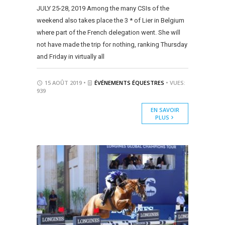
JULY 25-28, 2019 Among the many CSIs of the
weekend also takes place the 3 * of Lier in Belgium
where part of the French delegation went. She will
not have made the trip for nothing, ranking Thursday
and Friday in virtually all
15 AOÛT 2019 •
ÉVÉNEMENTS ÉQUESTRES
• VUES:
939
EN SAVOIR
PLUS