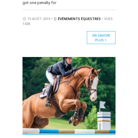
got one penalty for
15 AOÛT 2019 •
ÉVÉNEMENTS ÉQUESTRES
• VUES:
1428
EN SAVOIR
PLUS