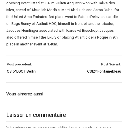
opening event listed at 1.40m. Julien Anquetin won with Talika des
Isles, ahead of Abudllah Modh al Marri Abdullah and Sama Dubai for
the United Arab Emirates. 3rd place went to Patrice Delaveau saddle
on Bugs Bunny of Authuit HDC, himself in front of another tricolor,
Jacques Hemlinger associated with Icarus vd Bisschop. Jacques
also offered himself the luxury of placing Atlantic de la Roque in 9th
place in another event at 1.40m.
Post précédent:
Post Suivant:
CSI5*LGCT Berlin
CSI2* Fontainebleau
Vous aimerez aussi
Laisser un commentaire
Votre adresse e-mail ne sera pas publiée.
Les champs obligatoires sont