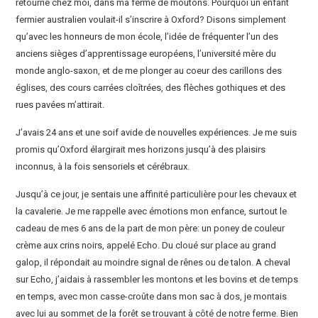
retourné chez moi, dans ma ferme de moutons. Pourquoi un enfant
fermier australien voulait-il s’inscrire à Oxford? Disons simplement
qu’avec les honneurs de mon école, l’idée de fréquenter l’un des
anciens sièges d’apprentissage européens, l’université mère du
monde anglo-saxon, et de me plonger au coeur des carillons des
églises, des cours carrées cloîtrées, des flèches gothiques et des
rues pavées m’attirait.
J’avais 24 ans et une soif avide de nouvelles expériences. Je me suis
promis qu’Oxford élargirait mes horizons jusqu’à des plaisirs
inconnus, à la fois sensoriels et cérébraux.
Jusqu’à ce jour, je sentais une affinité particulière pour les chevaux et
la cavalerie. Je me rappelle avec émotions mon enfance, surtout le
cadeau de mes 6 ans de la part de mon père: un poney de couleur
crème aux crins noirs, appelé Echo. Du cloué sur place au grand
galop, il répondait au moindre signal de rênes ou de talon. A cheval
sur Echo, j’aidais à rassembler les montons et les bovins et de temps
en temps, avec mon casse-croûte dans mon sac à dos, je montais
avec lui au sommet de la forêt se trouvant à côté de notre ferme. Bien