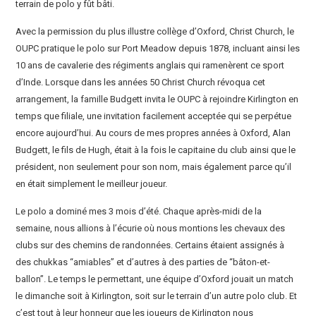
terrain de polo y fût bâti.
Avec la permission du plus illustre collège d’Oxford, Christ Church, le
OUPC pratique le polo sur Port Meadow depuis 1878, incluant ainsi les
10 ans de cavalerie des régiments anglais qui ramenèrent ce sport
d’Inde. Lorsque dans les années 50 Christ Church révoqua cet
arrangement, la famille Budgett invita le OUPC à rejoindre Kirlington en
temps que filiale, une invitation facilement acceptée qui se perpétue
encore aujourd’hui. Au cours de mes propres années à Oxford, Alan
Budgett, le fils de Hugh, était à la fois le capitaine du club ainsi que le
président, non seulement pour son nom, mais également parce qu’il
en était simplement le meilleur joueur.
Le polo a dominé mes 3 mois d’été. Chaque après-midi de la
semaine, nous allions à l’écurie où nous montions les chevaux des
clubs sur des chemins de randonnées. Certains étaient assignés à
des chukkas “amiables” et d’autres à des parties de “bâton-et-
ballon”. Le temps le permettant, une équipe d’Oxford jouait un match
le dimanche soit à Kirlington, soit sur le terrain d’un autre polo club. Et
c’est tout à leur honneur que les joueurs de Kirlington nous