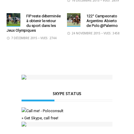
16 DÉCEMBRE 2015
• VUES: 2859
FIP reste déterminée
122° Campeonato
à obtenir le retour
Argentino Abierto
du sport dans les
de Polo @Palermo
Jeux Olympiques
24 NOVEMBRE 2015
• VUES: 3458
7 DÉCEMBRE 2015
• VUES: 2744
SKYPE STATUS
» Get Skype, call free!