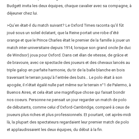
Budgett invita les deux équipes, chaque cavalier avec sa compagne, à
déjeuner chez lui.
>Qu’en était-il du match suivant? Le Oxford Times raconta qu’il fût
joué sous un soleil éclatant, que la Reine portait une robe d’été
orange et que le Prince Charles était le premier de la famille à jouer un
match inter-universitaire depuis 1914, lorsque son grand oncle (le duc
de Windsor) joua pour Oxford. Dans cet élan de vitesse, de grâce et
de bravoure, avec ce spectacle des joueurs et des chevaux lancés au
triple galop en parfaite harmonie, du tir de la balle blanche en bois
traversant le terrain jusqu’à l’entrée des buts… Le polo était à son
apogée, il n’était égalé nulle part même sur le terrain n°1 de Palermo, à
Buenos Aires, et cela était une magnifique chose qui faisait bondir
nos coeurs. Personne ne pensait un jour regarder un match de polo
de débutants, comme celui d’Oxford-Cambridge, comparé à ceux de
joueurs plus riches et plus professionnels. Et pourtant, cet après-midi
là, la plupart des spectateurs regardaient leur premier match de polo
et applaudissaient les deux équipes, du début à la fin.