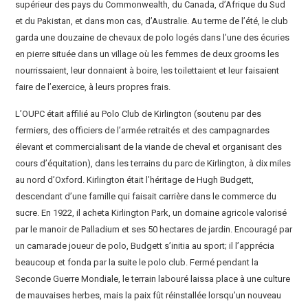
supérieur des pays du Commonwealth, du Canada, d’Afrique du Sud
et du Pakistan, et dans mon cas, d’Australie. Au terme de l’été, le club
garda une douzaine de chevaux de polo logés dans l’une des écuries
en pierre située dans un village où les femmes de deux grooms les
nourrissaient, leur donnaient à boire, les toilettaient et leur faisaient
faire de l’exercice, à leurs propres frais.
L’OUPC était affilié au Polo Club de Kirlington (soutenu par des
fermiers, des officiers de l’armée retraités et des campagnardes
élevant et commercialisant de la viande de cheval et organisant des
cours d’équitation), dans les terrains du parc de Kirlington, à dix miles
au nord d’Oxford. Kirlington était l’héritage de Hugh Budgett,
descendant d’une famille qui faisait carrière dans le commerce du
sucre. En 1922, il acheta Kirlington Park, un domaine agricole valorisé
par le manoir de Palladium et ses 50 hectares de jardin. Encouragé par
un camarade joueur de polo, Budgett s’initia au sport; il l’apprécia
beaucoup et fonda par la suite le polo club. Fermé pendant la
Seconde Guerre Mondiale, le terrain labouré laissa place à une culture
de mauvaises herbes, mais la paix fût réinstallée lorsqu’un nouveau