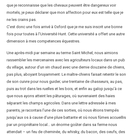
que je reconnaisse que les chevaux peuvent être dangereux voir
mortels, je peux déclarer que mon affection pour eux est telle que je
ne les crains pas.
C’est donc une fois arrivé à Oxford que je me suis inscrit une bonne
fois pour toutes à l’Université Hunt. Cette université a offert une autre
dimension à mes competences équestres.
Une après-midi par semaine au terme Saint Michel, nous aimions
rassembler les mercenaires avec les agriculteurs locaux dans un pub
du village, autour d’un vin chaud avec une demie douzaine de chiens,
pas plus, aboyant bruyamment. Le maître-chiens faisait retentir le son
de son cuivre pour nous guider; une trentaine de chasseurs, au pas,
puis au trot dans les ruelles et les bois, et enfin au galop jusqu’à ce
que nous ayons atteint les pâturages, où survenaient des haies
séparant les champs agricoles. Dans une lettre adressée à mes
parents, je racontais l’une de ces sorties, où nous étions trempés
jusqu’aux os à cause d’une pluie battante et où nous fûmes accueillis
par un propriétaire local… un énorme goûter dans sa ferme nous
attendait – un feu de cheminée, du whisky, du bacon, des oeufs, des