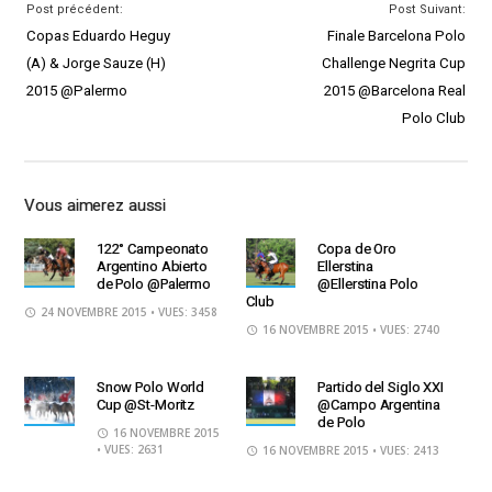
Post précédent:
Post Suivant:
Copas Eduardo Heguy
Finale Barcelona Polo
(A) & Jorge Sauze (H)
Challenge Negrita Cup
2015 @Palermo
2015 @Barcelona Real
Polo Club
Vous aimerez aussi
122° Campeonato
Copa de Oro
Argentino Abierto
Ellerstina
de Polo @Palermo
@Ellerstina Polo
Club
24 NOVEMBRE 2015
• VUES: 3458
16 NOVEMBRE 2015
• VUES: 2740
Snow Polo World
Partido del Siglo XXI
Cup @St-Moritz
@Campo Argentina
de Polo
16 NOVEMBRE 2015
• VUES: 2631
16 NOVEMBRE 2015
• VUES: 2413