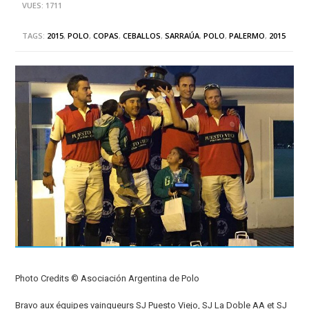
VUES: 1711
TAGS:
2015
,
POLO
,
COPAS
,
CEBALLOS
,
SARRAÚA
,
POLO
,
PALERMO
,
2015
Photo Credits © Asociación Argentina de Polo
Bravo aux équipes vainqueurs SJ Puesto Viejo, SJ La Doble AA et SJ