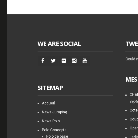
WE ARE SOCIAL
TWE
Could n
MES
SITEMAP
CHAL
sept
Accueil
Cote
News Jumping
Coup
News Polo
Open
Polo Concepts
Polo de base
Ladi