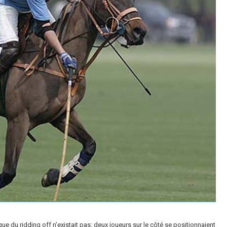
ue du ridding off n’existait pas: deux joueurs sur le côté se positionnaient