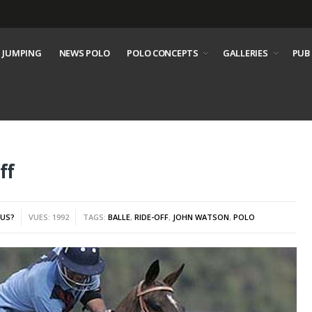
 JUMPING
NEWS POLO
POLO CONCEPTS
GALLERIES
PUB
ff
OUS?
VUES: 1992
TAGS:
BALLE
,
RIDE-OFF
,
JOHN WATSON
,
POLO