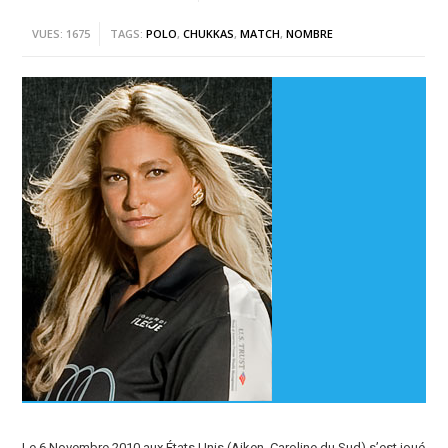
VUES: 1675
TAGS:
POLO
,
CHUKKAS
,
MATCH
,
NOMBRE
Le 6 Novembre 2010 aux États Unis (Aiken, Caroline du Sud) s’est joué