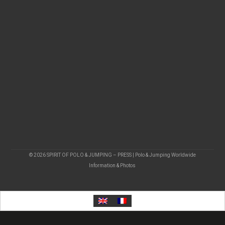
© 2026 SPIRIT OF POLO & JUMPING – PRESS | Polo & Jumping Worldwide
Information & Photos