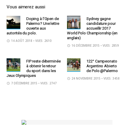
Vous aimerez aussi
Doping à l’Open de
Sydney gagne
Palermo? Une lettre
candidature pour
ouverte aux
accueillir 2017
autorités du polo.
World Polo Championship (en
anglais)
14 AOÛT 2018
• VUES: 2610
16 DÉCEMBRE 2015
• VUES: 2859
FIP reste déterminée
122° Campeonato
à obtenir le retour
Argentino Abierto
du sport dans les
de Polo @Palermo
Jeux Olympiques
24 NOVEMBRE 2015
• VUES: 3458
7 DÉCEMBRE 2015
• VUES: 2747