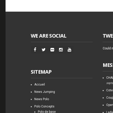
WE ARE SOCIAL
TWE
Could n
MES
SITEMAP
CHAL
sept
Accueil
Cote
News Jumping
Coup
News Polo
Open
Polo Concepts
Polo de base
Ladi