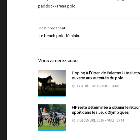
paddock/arena polo.
Post précédent:
Le beach polo féminin
Vous aimerez aussi
Doping à l’Open de Palermo? Une lettr
ouverte aux autorités du polo.
14 AOÛT 2018
• VUES: 2608
FIP reste déterminée à obtenir le retou
sport dans les Jeux Olympiques
7 DÉCEMBRE 2015
• VUES: 2744