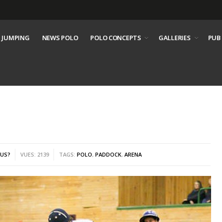
 JUMPING
NEWS POLO
POLO CONCEPTS
GALLERIES
PUB
OUS?
VUES: 2139
TAGS:
POLO
,
PADDOCK
,
ARENA