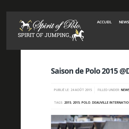
ACCUEIL
NEWS
Saison de Polo 2015 @D
PUBLIÉ LE: 24 AOÛT 2015
FILLED UNDER:
NEW
TAGS:
2015
,
2015
,
POLO
,
DEAUVILLE INTERNATI