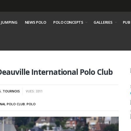
 JUMPING
NEWS POLO
POLO CONCEPTS
GALLERIES
PUB
eauville International Polo Club
S
,
TOURNOIS
VUES: 3311
ONAL POLO CLUB
,
POLO