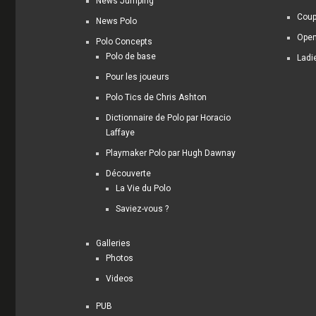
News Jumping
Coup
News Polo
Open
Polo Concepts
Polo de base
Ladi
Pour les joueurs
Polo Tics de Chris Ashton
Dictionnaire de Polo par Horacio
Laffaye
Playmaker Polo par Hugh Dawnay
Découverte
La Vie du Polo
Saviez-vous ?
Galleries
Photos
Videos
PUB