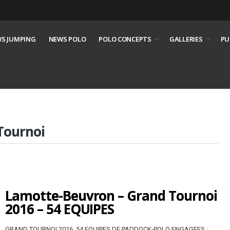
S JUMPING
NEWS POLO
POLO CONCEPTS
GALLERIES
PU
Tournoi
Lamotte-Beuvron – Grand Tournoi
2016 – 54 EQUIPES
GRAND TOURNOI 2016, 54 EQUIPES DE PADDOCK-POLO ENGAGEES :