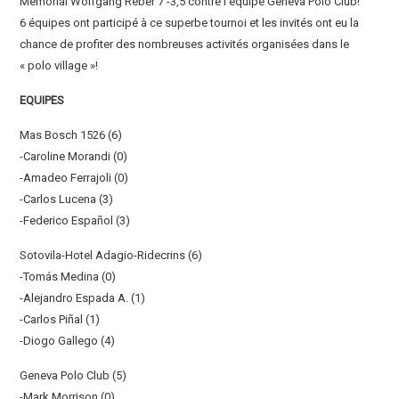
Memorial Wolfgang Reber 7 -3,5 contre l’équipe Geneva Polo Club!
6 équipes ont participé à ce superbe tournoi et les invités ont eu la
chance de profiter des nombreuses activités organisées dans le
« polo village »!
EQUIPES
Mas Bosch 1526 (6)
-Caroline Morandi (0)
-Amadeo Ferrajoli (0)
-Carlos Lucena (3)
-Federico Español (3)
Sotovila-Hotel Adagio-Ridecrins (6)
-Tomás Medina (0)
-Alejandro Espada A. (1)
-Carlos Piñal (1)
-Diogo Gallego (4)
Geneva Polo Club (5)
-Mark Morrison (0)