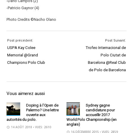
-Darío Campos (2)
-Patricio Gaynor (4)
Photo Credits ©Nacho Olano
Post précédent:
Post Suivant:
USPA Kay Colee
Trofeo Internacional de
Memorial @Grand
Polo Ciutat de
Champions Polo Club
Barcelona @Real Club
de Polo de Barcelona
Vous aimerez aussi
Doping à l’Open de
Sydney gagne
Palermo? Une lettre
candidature pour
ouverte aux
accueillir 2017
autorités du polo.
World Polo Championship (en
anglais)
14 AOÛT 2018
• VUES: 2610
16 DÉCEMBRE 2015
• VUES: 2859