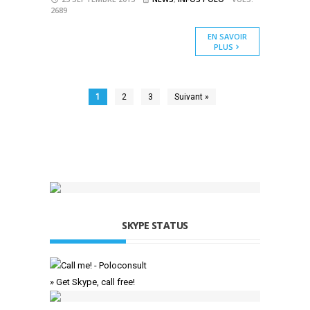
2689
EN SAVOIR
PLUS
1
2
3
Suivant »
SKYPE STATUS
» Get Skype, call free!