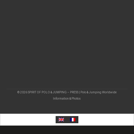
© 2026 SPIRIT OF POLO & JUMPING – PRESS | Polo & Jumping Worldwide
Information & Photos