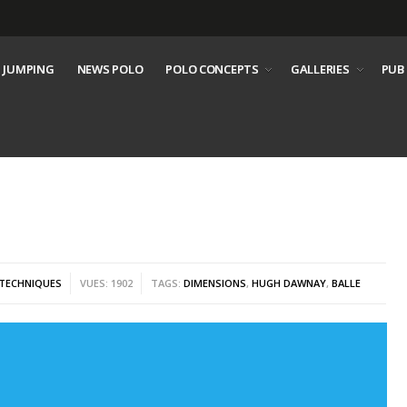
 JUMPING
NEWS POLO
POLO CONCEPTS
GALLERIES
PUB
 TECHNIQUES
VUES: 1902
TAGS:
DIMENSIONS
,
HUGH DAWNAY
,
BALLE