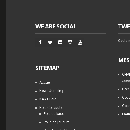
WE ARE SOCIAL
TWE
Could n
MES
SITEMAP
CHAL
sept
Accueil
Cote
News Jumping
Coup
News Polo
Open
Polo Concepts
Polo de base
Ladi
Pour les joueurs