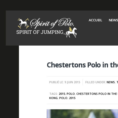
ACCUEIL
NEWS
Chestertons Polo in t
PUBLIÉ LE: 9 JUIN 2015
FILLED UNDER:
NEWS
,
TAGS:
2015
,
POLO
,
CHESTERTONS POLO IN THE
KONG
,
POLO
,
2015