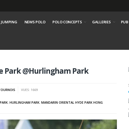
 JUMPING
NEWS POLO
POLO CONCEPTS
GALLERIES
PUB
he Park @Hurlingham Park
TOURNOIS
VUES: 1669
 PARK
,
HURLINGHAM PARK
,
MANDARIN ORIENTAL HYDE PARK HONG