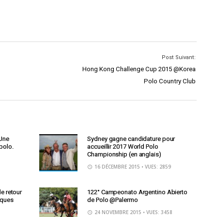
Post Suivant:
Hong Kong Challenge Cup 2015 @Korea
Polo Country Club
 Une
Sydney gagne candidature pour
 polo.
accueillir 2017 World Polo
Championship (en anglais)
16 DÉCEMBRE 2015
• VUES: 2859
le retour
122° Campeonato Argentino Abierto
iques
de Polo @Palermo
24 NOVEMBRE 2015
• VUES: 3458