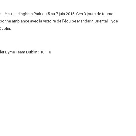
oulé au Hurlingham Park du 5 au 7 juin 2015. Ces 3 jours de tournoi
e bonne ambiance avec la victoire de l’équipe Mandarin Oriental Hyde
ublin.
r Byrne Team Dublin : 10 – 8