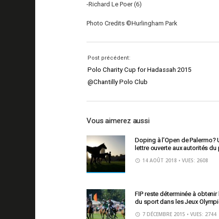
-Richard Le Poer (6)
Photo Credits ©Hurlingham Park
Post précédent:
Polo Charity Cup for Hadassah 2015
@Chantilly Polo Club
Vous aimerez aussi
Doping à l’Open de Palermo?
lettre ouverte aux autorités du
14 AOÛT 2018
• VUES: 2608
FIP reste déterminée à obtenir 
du sport dans les Jeux Olymp
7 DÉCEMBRE 2015
• VUES: 2744