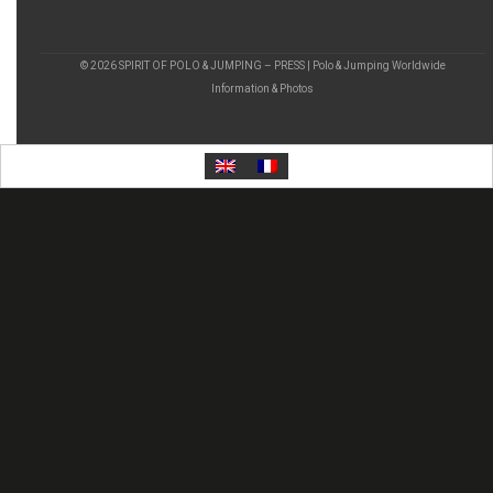
© 2026 SPIRIT OF POLO & JUMPING – PRESS | Polo & Jumping Worldwide
Information & Photos