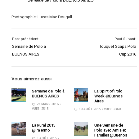
Semaine de Polo à BUENOS AIRES
Photographie: Lucas Mac Dougall
Post précédent:
Post Suivant:
Semaine de Polo à
Touquet Scapa Polo
BUENOS AIRES
Cup 2016
Vous aimerez aussi
Semaine de Polo à
La Spirit of Polo
BUENOS AIRES
Week @Buenos
Aires
23 MARS 2016
•
VUES: 2515
10 AOÛT 2015
• VUES: 2360
La Rural 2015
Une Semaine de
@Palermo
Polo avec Amis et
Familles @Buenos
3 AOÛT 2015
•