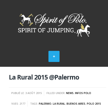
La Rural 2015 @Palermo
PUBLIÉ LE: 3 AOÛT 2015
FILLED UNDER:
NEWS
,
INFOS POLO
VUES: 2177
TAGS:
PALERMO
,
LA RURAL
,
BUENOS AIRES
,
POLO 2015