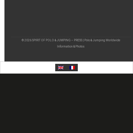
© 2026 SPIRIT OF POLO & JUMPING – PRESS | Polo & Jumping Worldwide
Information & Photos