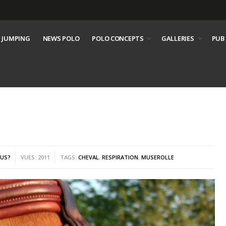
 JUMPING
NEWS POLO
POLO CONCEPTS
GALLERIES
PUB
OUS?
VUES: 2011
TAGS:
CHEVAL
,
RESPIRATION
,
MUSEROLLE