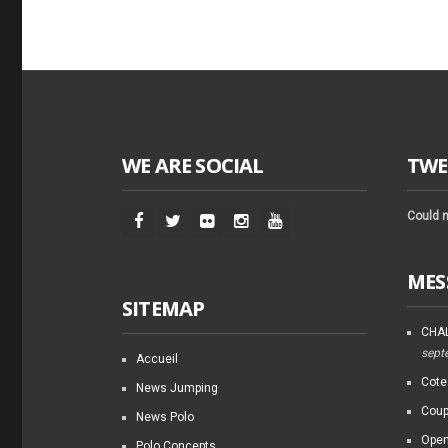
WE ARE SOCIAL
TWE
Could n
MES
SITEMAP
CHAL
sept
Accueil
Cote
News Jumping
Coup
News Polo
Open
Polo Concepts