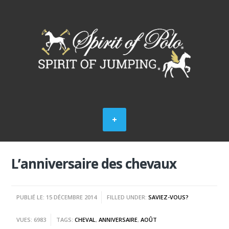
L’anniversaire des chevaux
PUBLIÉ LE: 15 DÉCEMBRE 2014
FILLED UNDER:
SAVIEZ-VOUS?
VUES: 6983
TAGS:
CHEVAL
,
ANNIVERSAIRE
,
AOÛT