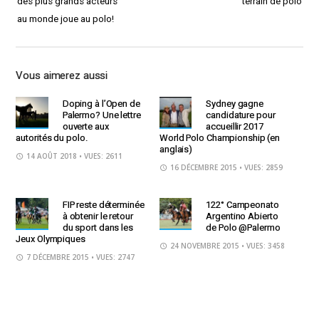
des plus grands acteurs
terrain de polo
au monde joue au polo!
Vous aimerez aussi
Doping à l’Open de
Sydney gagne
Palermo? Une lettre
candidature pour
ouverte aux
accueillir 2017
autorités du polo.
World Polo Championship (en
anglais)
14 AOÛT 2018
• VUES: 2611
16 DÉCEMBRE 2015
• VUES: 2859
FIP reste déterminée
122° Campeonato
à obtenir le retour
Argentino Abierto
du sport dans les
de Polo @Palermo
Jeux Olympiques
24 NOVEMBRE 2015
• VUES: 3458
7 DÉCEMBRE 2015
• VUES: 2747