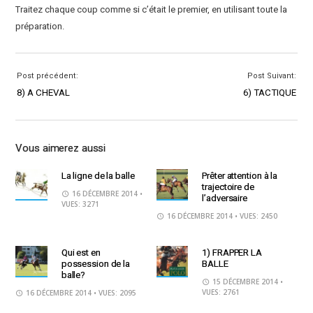
Traitez chaque coup comme si c’était le premier, en utilisant toute la
préparation.
Post précédent:
Post Suivant:
8) A CHEVAL
6) TACTIQUE
Vous aimerez aussi
La ligne de la balle
Prêter attention à la
trajectoire de
16 DÉCEMBRE 2014
•
l’adversaire
VUES: 3271
16 DÉCEMBRE 2014
• VUES: 2450
Qui est en
1) FRAPPER LA
possession de la
BALLE
balle?
15 DÉCEMBRE 2014
•
VUES: 2761
16 DÉCEMBRE 2014
• VUES: 2095