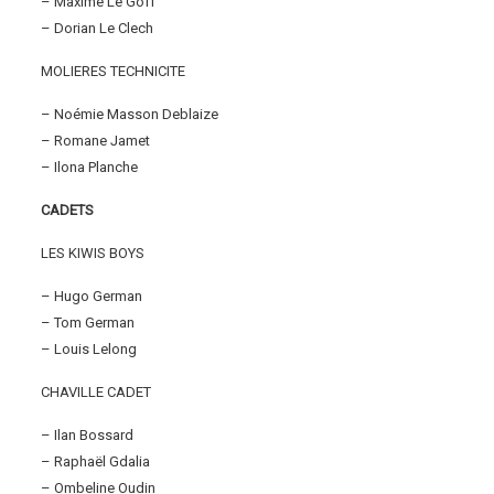
– Maxime Le Goff
– Dorian Le Clech
MOLIERES TECHNICITE
– Noémie Masson Deblaize
– Romane Jamet
– Ilona Planche
CADETS
LES KIWIS BOYS
– Hugo German
– Tom German
– Louis Lelong
CHAVILLE CADET
– Ilan Bossard
– Raphaël Gdalia
– Ombeline Oudin