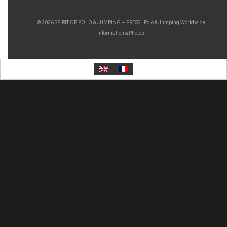
© 2026 SPIRIT OF POLO & JUMPING – PRESS | Polo & Jumping Worldwide
Information & Photos