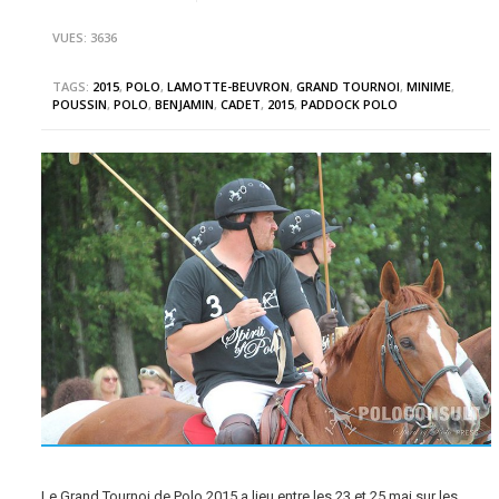
VUES: 3636
TAGS:
2015
,
POLO
,
LAMOTTE-BEUVRON
,
GRAND TOURNOI
,
MINIME
,
POUSSIN
,
POLO
,
BENJAMIN
,
CADET
,
2015
,
PADDOCK POLO
Le Grand Tournoi de Polo 2015 a lieu entre les 23 et 25 mai sur les