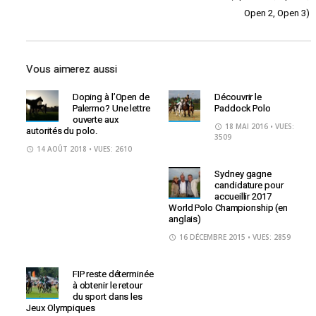
Open 2, Open 3)
Vous aimerez aussi
Doping à l’Open de
Découvrir le
Palermo? Une lettre
Paddock Polo
ouverte aux
18 MAI 2016
• VUES:
autorités du polo.
3509
14 AOÛT 2018
• VUES: 2610
Sydney gagne
candidature pour
accueillir 2017
World Polo Championship (en
anglais)
16 DÉCEMBRE 2015
• VUES: 2859
FIP reste déterminée
à obtenir le retour
du sport dans les
Jeux Olympiques