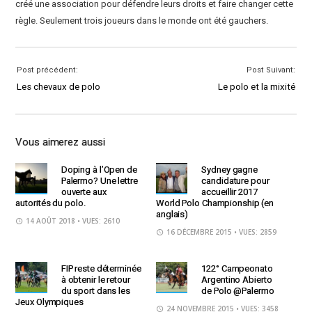
créé une association pour défendre leurs droits et faire changer cette
règle. Seulement trois joueurs dans le monde ont été gauchers.
Post précédent:
Post Suivant:
Les chevaux de polo
Le polo et la mixité
Vous aimerez aussi
Doping à l’Open de
Sydney gagne
Palermo? Une lettre
candidature pour
ouverte aux
accueillir 2017
autorités du polo.
World Polo Championship (en
anglais)
14 AOÛT 2018
• VUES: 2610
16 DÉCEMBRE 2015
• VUES: 2859
FIP reste déterminée
122° Campeonato
à obtenir le retour
Argentino Abierto
du sport dans les
de Polo @Palermo
Jeux Olympiques
24 NOVEMBRE 2015
• VUES: 3458