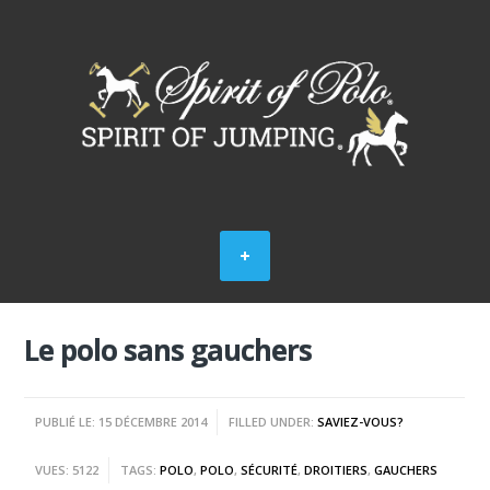
Le polo sans gauchers
PUBLIÉ LE: 15 DÉCEMBRE 2014
FILLED UNDER:
SAVIEZ-VOUS?
VUES: 5122
TAGS:
POLO
,
POLO
,
SÉCURITÉ
,
DROITIERS
,
GAUCHERS