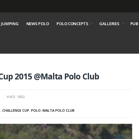
 JUMPING
NEWS POLO
POLO CONCEPTS
GALLERIES
PUB
 Cup 2015 @Malta Polo Club
S
VUES: 1852
S
,
CHALLENGE CUP
,
POLO
,
MALTA POLO CLUB