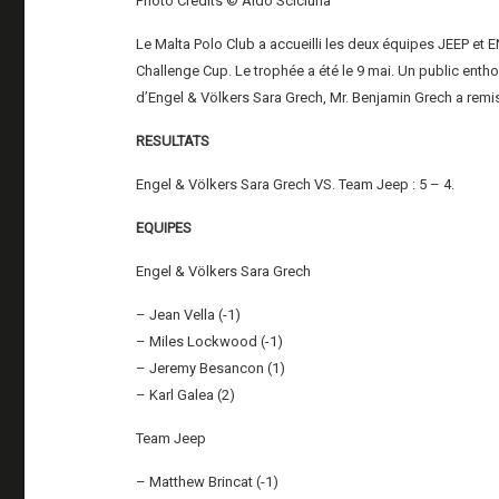
Photo Credits © Aldo Scicluna
Le Malta Polo Club a accueilli les deux équipes JEEP e
Challenge Cup. Le trophée a été le 9 mai. Un public entho
d’Engel & Völkers Sara Grech, Mr. Benjamin Grech a remi
RESULTATS
Engel & Völkers Sara Grech VS. Team Jeep : 5 – 4.
EQUIPES
Engel & Völkers Sara Grech
– Jean Vella (-1)
– Miles Lockwood (-1)
– Jeremy Besancon (1)
– Karl Galea (2)
Team Jeep
– Matthew Brincat (-1)