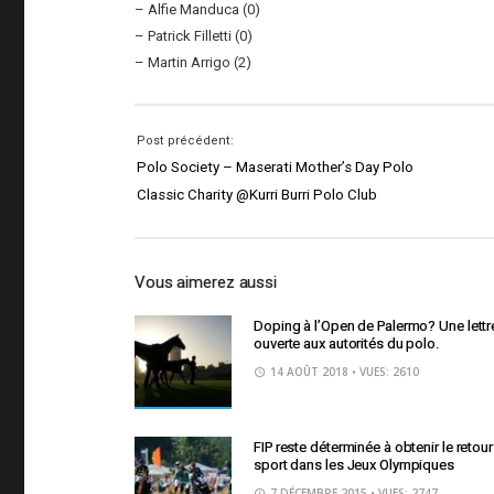
– Alfie Manduca (0)
– Patrick Filletti (0)
– Martin Arrigo (2)
Post précédent:
Polo Society – Maserati Mother’s Day Polo
Classic Charity @Kurri Burri Polo Club
Vous aimerez aussi
Doping à l’Open de Palermo? Une lettr
ouverte aux autorités du polo.
14 AOÛT 2018
• VUES: 2610
FIP reste déterminée à obtenir le retou
sport dans les Jeux Olympiques
7 DÉCEMBRE 2015
• VUES: 2747