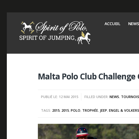
ACCUEIL
NEWS
Malta Polo Club Challenge
PUBLIÉ LE: 12 MAI 2015
FILLED UNDER:
NEWS
,
TOURNOI
TAGS:
2015
,
2015
,
POLO
,
TROPHÉE
,
JEEP
,
ENGEL & VOLKER