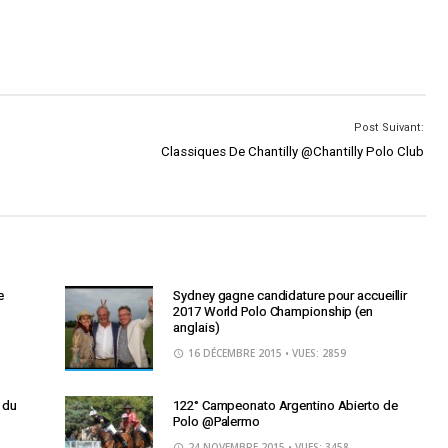
Post Suivant:
Classiques De Chantilly @Chantilly Polo Club
e
Sydney gagne candidature pour accueillir
2017 World Polo Championship (en
anglais)
16 DÉCEMBRE 2015
• VUES: 2859
r du
122° Campeonato Argentino Abierto de
Polo @Palermo
24 NOVEMBRE 2015
• VUES: 3458