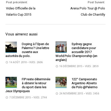
Post précédent:
Post Suivant:
Video Officielle de la
Arena Polo Tour @ Polo
Valartis Cup 2015
Club de Chantilly
Vous aimerez aussi
Doping à l’Open de
Sydney gagne
Palermo? Une lettre
candidature pour
ouverte aux
accueillir 2017
autorités du polo.
World Polo Championship (en
anglais)
14 AOÛT 2018
• VUES: 2606
16 DÉCEMBRE 2015
• VUES: 2859
FIP reste déterminée
122° Campeonato
à obtenir le retour
Argentino Abierto
du sport dans les
de Polo @Palermo
Jeux Olympiques
24 NOVEMBRE 2015
• VUES: 3456
7 DÉCEMBRE 2015
• VUES: 2744