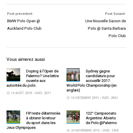
Post précédent:
Post Suivant:
BMW Polo Open @
Une Nouvelle Saison de
Auckland Polo Club
Polo @ Santa Barbara
Polo Club
Vous aimerez aussi
Doping à l’Open de
Sydney gagne
Palermo? Une lettre
candidature pour
ouverte aux
accueillir 2017
autorités du polo.
World Polo Championship (en
anglais)
14 AOÛT 2018
• VUES: 2611
16 DÉCEMBRE 2015
• VUES: 2861
FIP reste déterminée
122° Campeonato
à obtenir le retour
Argentino Abierto
du sport dans les
de Polo @Palermo
Jeux Olympiques
24 NOVEMBRE 2015
• VUES: 3458